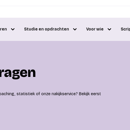
eren
Studie en opdrachten
Voor wie
Scri
vragen
aching, statistiek of onze nakijkservice? Bekijk eerst