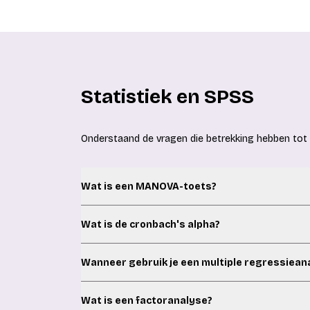
jouw wensen en de beschikbaarheid van onze 
heldere conclusies en aanbevelingen.
een koppeling maken met een scriptiebegeleide
Statistiek en SPSS
Onderstaand de vragen die betrekking hebben tot 
Wat is een MANOVA-toets?
MANOVA staat voor Multivariate ANalysis Of V
Wat is de cronbach's alpha?
groepen met elkaar wilt vergelijken in combin
gemiddelden van meerdere afhankelijke variab
Cronbach's alpha is een methode om te bepal
Wanneer gebruik je een multiple regressiean
vormen. Dit wordt getest op basis van de onde
Je gebruikt de multiple regressieanalyse om t
Wat is een factoranalyse?
hebben op een afhankelijke variabele en of dit