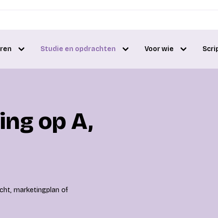
eren
Studie en opdrachten
Voor wie
Scri
ing op A,
acht, marketingplan of