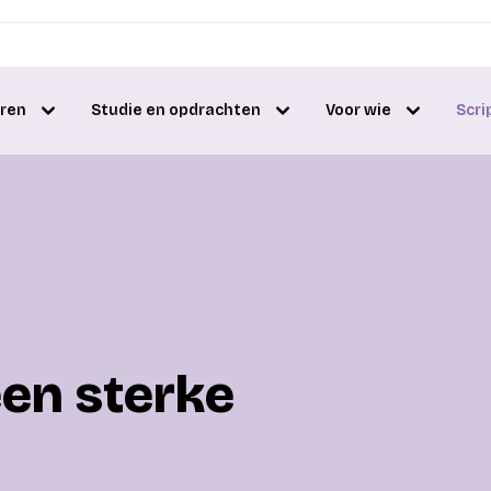
eren
Studie en opdrachten
Voor wie
Scri
een sterke