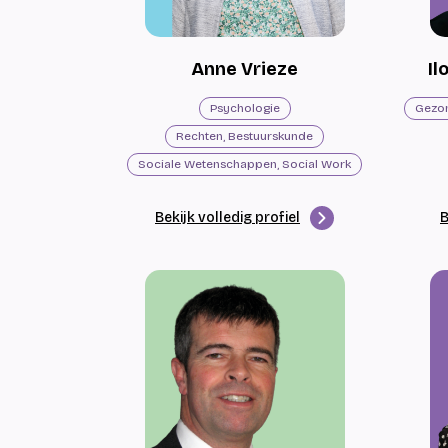
Anne Vrieze
I
Psychologie
Rechten, Bestuurskunde
Sociale Wetenschappen, Social Work
Bekijk volledig profiel
B