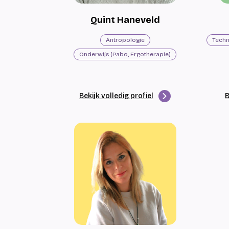
Quint Haneveld
Antropologie
Onderwijs (Pabo, Ergotherapie)
Bekijk volledig profiel
B