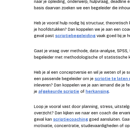
naar je opleiding, onderwerp, hulpvraag, deadline 
basis daarvan zoeken we een begeleider die inhoude
Heb je vooral hulp nodig bij structuur, theoretisc
je hoofdstukken? Dan koppelen we je aan een coach
geval past
scriptiebegeleiding
vaak goed bij je h
Gaat je vraag over methode, data-analyse, SPSS,
begeleider met methodologische of statistische k
Heb je al een conceptversie en wil je weten of je 
een passende begeleider om je
scriptie te laten
inleveren? Dan koppelen we je aan iemand die je f
je
afgekeurde scriptie
of
herkansing
.
Loop je vooral vast door planning, stress, uitstel
overzicht? Dan kijken we naar een coach die ervar
geval kan
scriptiecoaching
goed aansluiten. Gaat 
motivatie, concentratie, studievaardigheden of op