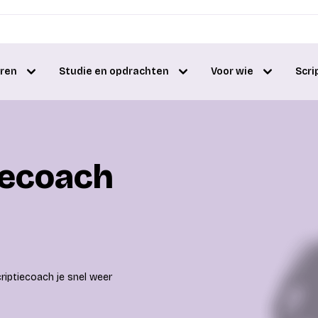
eren
Studie en opdrachten
Voor wie
Scri
iecoach
criptiecoach je snel weer