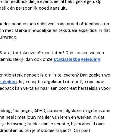
en de feedback die je eventueel al hebt gekregen. Op
lijk én persoonlijk goed aansluit.
h kader, academisch schrijven, rode draad of feedback op
 met sterke inhoudelijke en tekstuele expertise. In dat
ulpvraag.
 Stata, toetskeuze of resultaten? Dan zoeken we een
ennis. Bekijk dan ook onze
statistiekbegeleiding
.
scriptie sterk genoeg is om in te leveren? Dan zoeken we
 nakijken
. Is je scriptie afgekeurd of moet je opnieuw
eedback kan vertalen naar een concreet herstelplan voor
gedrag, faalangst, ADHD, autisme, dyslexie of gebrek aan
ing heeft met jouw manier van leren en werken. In dat
je hulpvraag breder dan je scriptie, bijvoorbeeld over
drachten buiten je afstudeertraject? Dan past