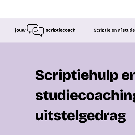
Scriptie en afstud
Scriptiehulp e
studiecoaching
uitstelgedrag