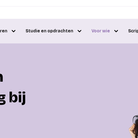
eren
Studie en opdrachten
Voor wie
Scri
n
 bij