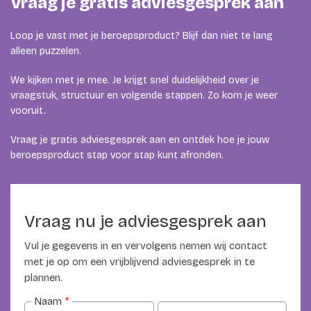
Vraag je gratis adviesgesprek aan
beroepsproduct niet goed aansluit op de rubric of als je
onderzoek en eindproduct te los van elkaar staan, kan
begeleiding helpen. Samen maken we duidelijk wat al
Loop je vast met je beroepsproduct? Blijf dan niet te lang
goed staat, wat beter moet en welke stap nu prioriteit
alleen puzzelen.
heeft.
We kijken met je mee. Je krijgt snel duidelijkheid over je
vraagstuk, structuur en volgende stappen. Zo kom je weer
vooruit.
Vraag je gratis adviesgesprek aan en ontdek hoe je jouw
beroepsproduct stap voor stap kunt afronden.
Vraag nu je adviesgesprek aan
Vul je gegevens in en vervolgens nemen wij contact
met je op om een vrijblijvend adviesgesprek in te
plannen.
Naam
*