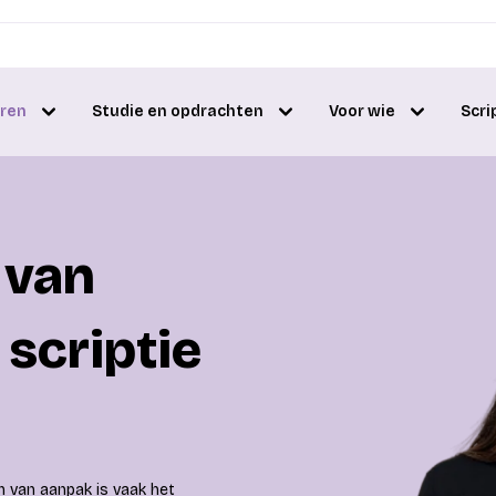
eren
Studie en opdrachten
Voor wie
Scri
n van
 scriptie
an van aanpak is vaak het