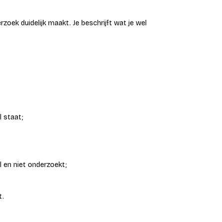
zoek duidelijk maakt. Je beschrijft wat je wel
l staat;
l en niet onderzoekt;
t.