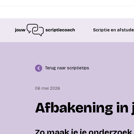
Scriptie en afstud
Terug naar scriptietips
06 mei 2026
Afbakening in j
Zo maak je je onderzoek