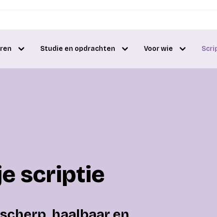
eren
Studie en opdrachten
Voor wie
Scri
e scriptie
 scherp, haalbaar en