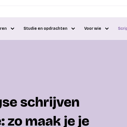
eren
Studie en opdrachten
Voor wie
Scri
se schrijven
e: zo maak je je