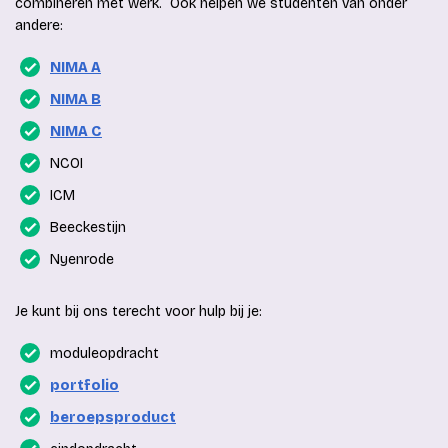
combineren met werk.
Ook helpen we studenten van onder
andere:
NIMA A
NIMA B
NIMA C
NCOI
ICM
Beeckestijn
Nyenrode
Je kunt bij ons terecht voor hulp bij je:
moduleopdracht
portfolio
beroepsproduct