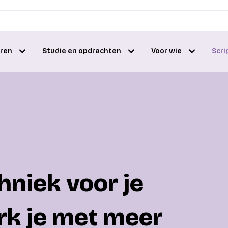
eren
Studie en opdrachten
Voor wie
Scri
niek voor je
erk je met meer