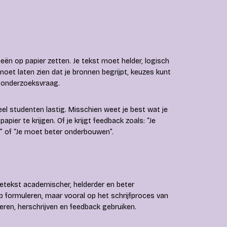
eeën op papier zetten. Je tekst moet helder, logisch
oet laten zien dat je bronnen begrijpt, keuzes kunt
e onderzoeksvraag.
l studenten lastig. Misschien weet je best wat je
apier te krijgen. Of je krijgt feedback zoals: “Je
t” of “Je moet beter onderbouwen”.
tietekst academischer, helderder en beter
p formuleren, maar vooral op het schrijfproces van
neren, herschrijven en feedback gebruiken.