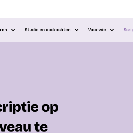
eren
Studie en opdrachten
Voor wie
Scri
criptie op
veau te