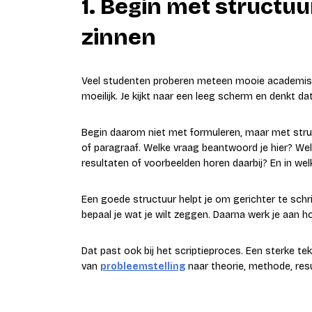
1. Begin met structuu
zinnen
Veel studenten proberen meteen mooie academisch
moeilijk. Je kijkt naar een leeg scherm en denkt d
Begin daarom niet met formuleren, maar met struc
of paragraaf. Welke vraag beantwoord je hier? W
resultaten of voorbeelden horen daarbij? En in we
Een goede structuur helpt je om gerichter te schrij
bepaal je wat je wilt zeggen. Daarna werk je aan ho
Dat past ook bij het scriptieproces. Een sterke tekst
van
probleemstelling
naar theorie, methode, resu