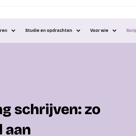
eren
Studie en opdrachten
Voor wie
Scri
g schrijven: zo
d aan