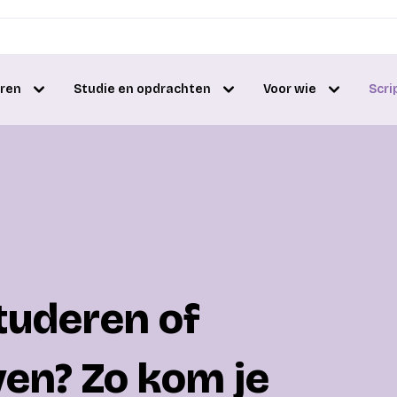
eren
Studie en opdrachten
Voor wie
Scri
studeren of
ven? Zo kom je