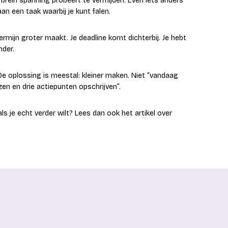
 brein spanning probeert te vermijden. Even iets anders
an een taak waarbij je kunt falen.
ermijn groter maakt. Je deadline komt dichterbij. Je hebt
nder.
De oplossing is meestal: kleiner maken. Niet “vandaag
ezen en drie actiepunten opschrijven”.
s je echt verder wilt? Lees dan ook het artikel over