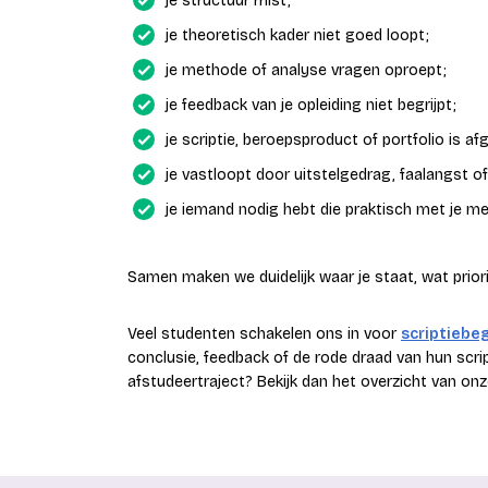
je structuur mist;
je theoretisch kader niet goed loopt;
je methode of analyse vragen oproept;
je feedback van je opleiding niet begrijpt;
je scriptie, beroepsproduct of portfolio is af
je vastloopt door uitstelgedrag, faalangst of
je iemand nodig hebt die praktisch met je mee
Samen maken we duidelijk waar je staat, wat prior
Veel studenten schakelen ons in voor
scriptiebe
conclusie, feedback of de rode draad van hun script
afstudeertraject? Bekijk dan het overzicht van on