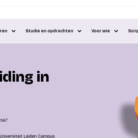
eren
Studie en opdrachten
Voor wie
Scri
iding in
tie?
Universiteit Leiden Campus