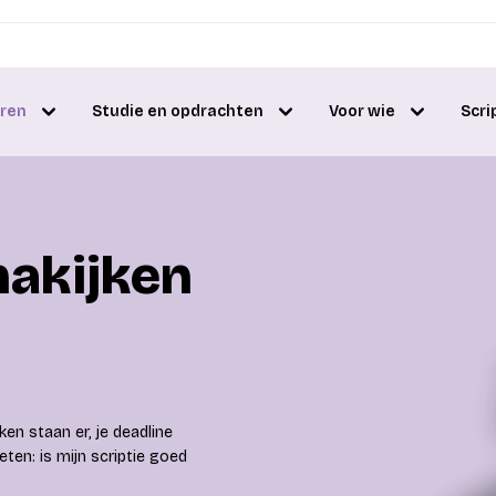
eren
Studie en opdrachten
Voor wie
Scri
nakijken
ken staan er, je deadline
eten: is mijn scriptie goed