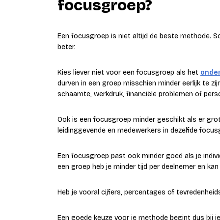
focusgroep?
Een focusgroep is niet altijd de beste methode. 
beter.
Kies liever niet voor een focusgroep als het
onde
durven in een groep misschien minder eerlijk te zi
schaamte, werkdruk, financiële problemen of perso
Ook is een focusgroep minder geschikt als er grote
leidinggevende en medewerkers in dezelfde focusgr
Een focusgroep past ook minder goed als je indivi
een groep heb je minder tijd per deelnemer en kan 
Heb je vooral cijfers, percentages of tevredenhe
Een goede keuze voor je methode begint dus bij j