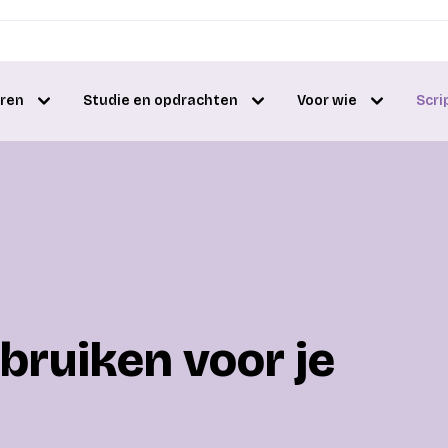
eren
Studie en opdrachten
Voor wie
Scri
bruiken voor je