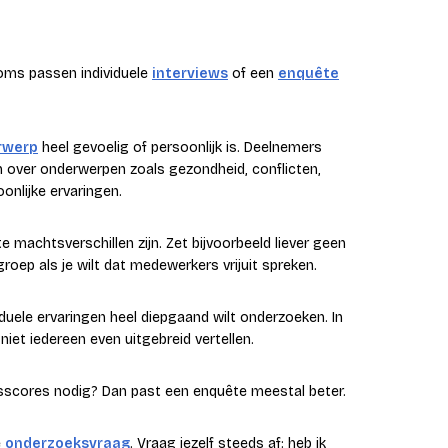
Soms passen individuele
interviews
of een
enquête
rwerp
heel gevoelig of persoonlijk is. Deelnemers
jn over onderwerpen zoals gezondheid, conflicten,
onlijke ervaringen.
 machtsverschillen zijn. Zet bijvoorbeeld liever geen
oep als je wilt dat medewerkers vrijuit spreken.
duele ervaringen heel diepgaand wilt onderzoeken. In
niet iedereen even uitgebreid vertellen.
idsscores nodig? Dan past een enquête meestal beter.
e
onderzoeksvraag
. Vraag jezelf steeds af: heb ik