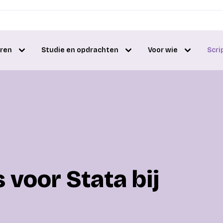
eren
Studie en opdrachten
Voor wie
Scri
 voor Stata bij